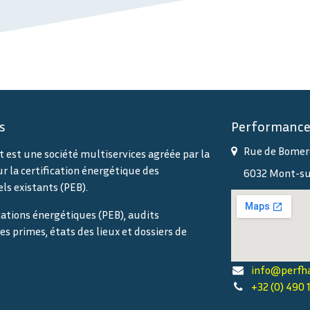
s
Performance
Rue de Bomer
est une société multiservices agréée par la
 la certification énergétique des
6032 Mont-sur
ls existants (PEB).
ications énergétiques (PEB), audits
es primes, états des lieux et dossiers de
info@perfha
+32 (0) 490 