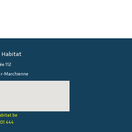
 Habitat
ée 112
-Marchienne
bitat.be
101 444