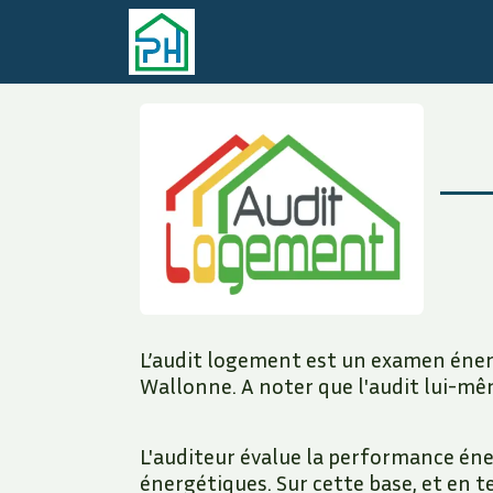
Se rendre au contenu
Accueil
PEB
Audits et primes
L’audit logement est un examen énerg
Wallonne. A noter que l'audit lui-mê
L'auditeur évalue la performance éne
énergétiques. Sur cette base, et en t